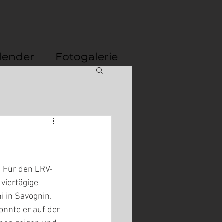
lender
Fotogalerie
. Für den LRV-
viertägige 
 in Savognin. 
onnte er auf der 