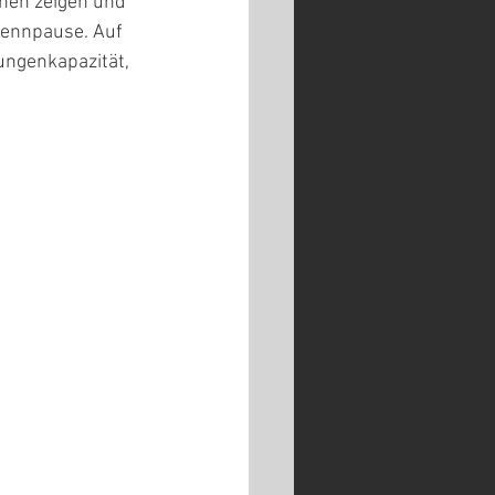
nen zeigen und 
Rennpause. Auf 
ungenkapazität, 