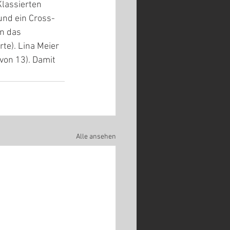
lassierten 
und ein Cross-
n das 
te). Lina Meier 
von 13). Damit 
Alle ansehen