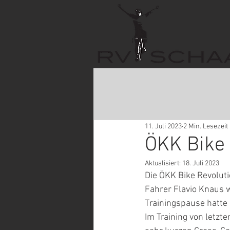
11. Juli 2023
2 Min. Lesezeit
ÖKK Bike 
Aktualisiert:
18. Juli 2023
Die ÖKK Bike Revolut
Fahrer Flavio Knaus 
Trainingspause hatte 
Im Training von letzte