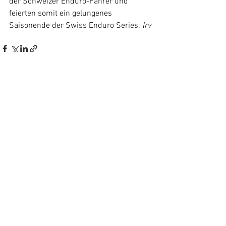
der Schweizer Enduro-Fahrer und 
feierten somit ein gelungenes 
Saisonende der Swiss Enduro Series. 
lrv
Alle ansehen
Aktuelle Beiträge