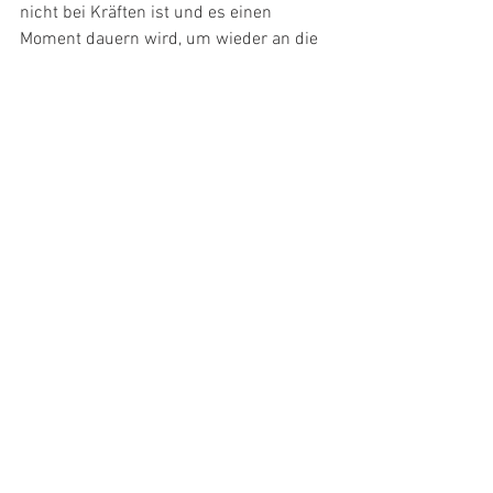
nicht bei Kräften ist und es einen 
Moment dauern wird, um wieder an die 
Leistung vom Frühling heranzukommen. 
Zusätzlich hatte das Mountainbike des 
Triesners in Crans Montana auch noch 
einen Plattfuss eingefangen und so war 
das Rennen für ihn nach vier Runden zu 
Ende.
Riesen in der ersten Klassements-Hälfte
Bei der U17 konnte Maurin Riesen ein 
regelmässiges Rennen zeigen mit zwei 
starken Runden 2 und 3. Schliesslich 
platzierte er sich nach vier Rudnen als 
32. von 77 gestarteten Fahrern. 10 von 
ihnen gaben das Rennen auf.
Am Wochenende in Lenzerheide
Während Felix Sprenger sich in den 