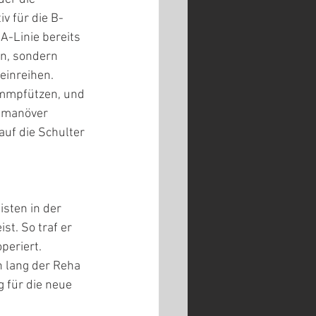
v für die B-
A-Linie bereits 
en, sondern 
einreihen. 
mmpfützen, und 
olmanöver 
auf die Schulter 
sten in der 
t. So traf er 
periert. 
n lang der Reha 
für die neue 