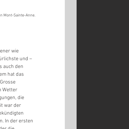
in Mont-Sainte-Anne. 
ener wie 
ürlichste und – 
s auch den 
dem hat das 
 Grosse 
 Wetter 
ungen, die 
t war der 
ekündigten 
. In der ersten 
der die 