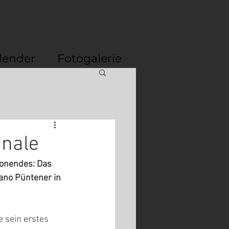
lender
Fotogalerie
inale
sonendes: Das 
ano Püntener in 
 sein erstes 