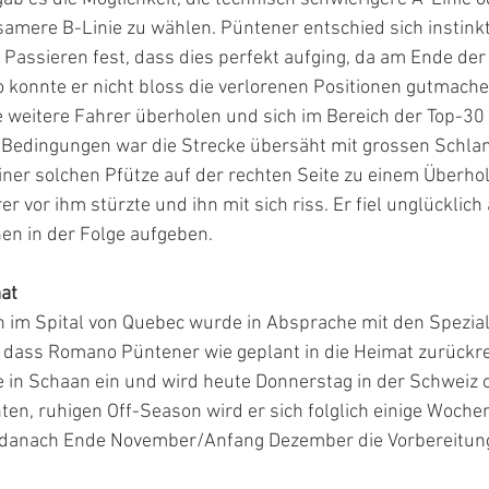
samere B-Linie zu wählen. Püntener entschied sich instinkti
m Passieren fest, dass dies perfekt aufging, da am Ende der 
o konnte er nicht bloss die verlorenen Positionen gutmach
e weitere Fahrer überholen und sich im Bereich der Top-30 
Bedingungen war die Strecke übersäht mit grossen Schla
iner solchen Pfütze auf der rechten Seite zu einem Überh
er vor ihm stürzte und ihn mit sich riss. Er fiel unglücklich 
n in der Folge aufgeben.
mat
im Spital von Quebec wurde in Absprache mit den Speziali
dass Romano Püntener wie geplant in die Heimat zurückreis
in Schaan ein und wird heute Donnerstag in der Schweiz o
nten, ruhigen Off-Season wird er sich folglich einige Woche
anach Ende November/Anfang Dezember die Vorbereitung 