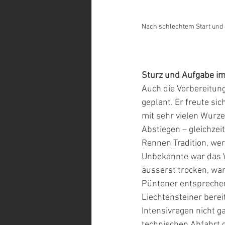
Nach schlechtem Start und 
Sturz und Aufgabe im
Auch die Vorbereitun
geplant. Er freute si
mit sehr vielen Wurze
Abstiegen – gleichzei
Rennen Tradition, we
Unbekannte war das W
äusserst trocken, wa
Püntener entsprechen
Liechtensteiner berei
Intensivregen nicht g
technischen Abfahrt g