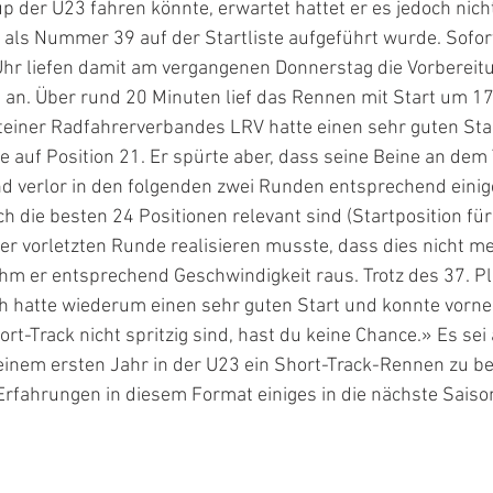
p der U23 fahren könnte, erwartet hattet er es jedoch nich
r als Nummer 39 auf der Startliste aufgeführt wurde. Sofor
r liefen damit am vergangenen Donnerstag die Vorbereitun
an. Über rund 20 Minuten lief das Rennen mit Start um 17.
teiner Radfahrerverbandes LRV hatte einen sehr guten Star
 auf Position 21. Er spürte aber, dass seine Beine an dem T
d verlor in den folgenden zwei Runden entsprechend einige
ich die besten 24 Positionen relevant sind (Startposition fü
er vorletzten Runde realisieren musste, dass dies nicht me
hm er entsprechend Geschwindigkeit raus. Trotz des 37. Pla
Ich hatte wiederum einen sehr guten Start und konnte vorne
t-Track nicht spritzig sind, hast du keine Chance.» Es sei a
einem ersten Jahr in der U23 ein Short-Track-Rennen zu be
Erfahrungen in diesem Format einiges in die nächste Sais