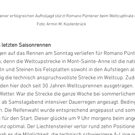
einer erfolgreichen Aufholjagd stürzt Romano Püntener beim Weltcupfinale 
Foto: Armin M. Küstenbrück
 letzten Saisonrennen
gen auf das Rennen am Sonntag verliefen für Romano Pünt
ch, denn die Weltcupstrecke in Mont-Sainte-Anne ist die nat
ln und Steinen bis Felsplatten sowohl in den Aufstiegen al
tig die technisch anspruchsvollste Strecke im Weltcup. Zu
rden hier doch seit 30 Jahren Weltcuprennen ausgetragen.
etter. War die Strecke die ganze Woche bei sommerlichem
r ab Samstagabend intensiver Dauerregen angesagt. Beding
. Die Reifenwahl wurde entsprechend angepasst und somi
t für den Start. Dieser glückte um 9 Uhr morgens beim ang
anz optimal. Der Liechtensteiner verlor rund zehn Positionen
ab es die Möglichkeit, die technisch schwierigere A-Linie o