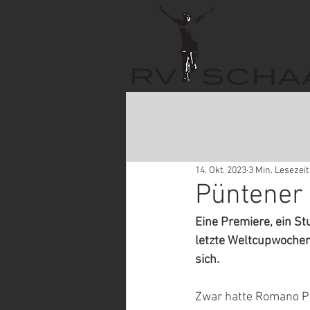
14. Okt. 2023
3 Min. Lesezeit
Püntener 
Eine Premiere, ein St
letzte Weltcupwochen
sich.
Zwar hatte Romano Pü