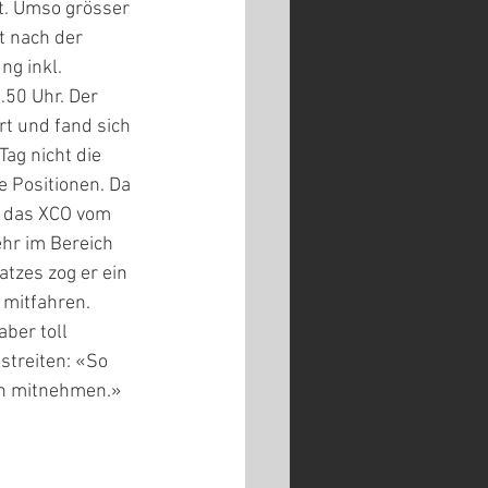
t. Umso grösser 
t nach der 
g inkl. 
50 Uhr. Der 
t und fand sich 
ag nicht die 
 Positionen. Da 
r das XCO vom 
hr im Bereich 
tzes zog er ein 
 mitfahren. 
ber toll 
streiten: «So 
on mitnehmen.» 