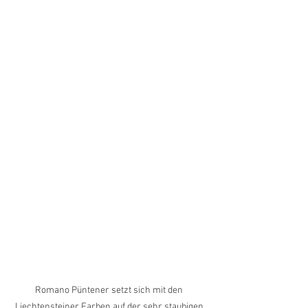
Romano Püntener setzt sich mit den 
Liechtensteiner Farben auf der sehr staubigen 