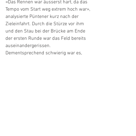
«Das Rennen war äusserst hart, da das 
Tempo vom Start weg extrem hoch war», 
analysierte Püntener kurz nach der 
Zieleinfahrt. Durch die Stürze vor ihm 
und den Stau bei der Brücke am Ende 
der ersten Runde war das Feld bereits 
auseinandergerissen. 
Dementsprechend schwierig war es, 
Ränge gut zu machen. Trotzdem konnte 
der 19-jährige Schaaner Erfahrungen 
sammeln und hatte in der 
Schlussphase ein gutes Renngefühl: 
«Jetzt ist der Körper aktiviert und es gilt 
bis zum U23-Cross-Country-Rennen 
vom Sonntag zu regenerieren.»