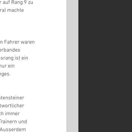
r auf Rang 9 zu 
ra) machte 
en Fahrer waren 
verbandes 
srang ist ein 
nur ein 
nges.
tensteiner 
wortlicher 
uch immer 
Trainern und 
. Ausserdem 