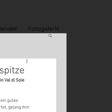
lender
Fotogalerie
spitze
 Val di Sole 
ein gutes 
tet, gelang ihm 