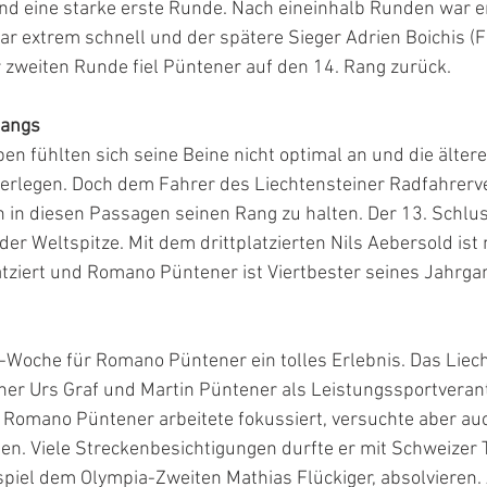
und eine starke erste Runde. Nach eineinhalb Runden war e
r extrem schnell und der spätere Sieger Adrien Boichis (F
 zweiten Runde fiel Püntener auf den 14. Rang zurück.
gangs
n fühlten sich seine Beine nicht optimal an und die älter
berlegen. Doch dem Fahrer des Liechtensteiner Radfahrer
h in diesen Passagen seinen Rang zu halten. Der 13. Schlus
er Weltspitze. Mit dem drittplatzierten Nils Aebersold ist 
atziert und Romano Püntener ist Viertbester seines Jahrga
-Woche für Romano Püntener ein tolles Erlebnis. Das Liech
ner Urs Graf und Martin Püntener als Leistungssportverant
. Romano Püntener arbeitete fokussiert, versuchte aber a
ben. Viele Streckenbesichtigungen durfte er mit Schweizer 
spiel dem Olympia-Zweiten Mathias Flückiger, absolvieren