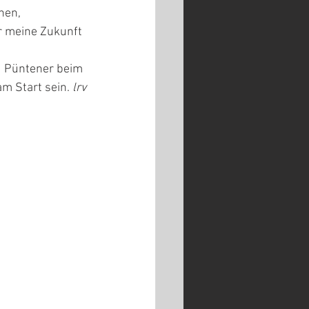
hen, 
r meine Zukunft 
d Püntener beim 
 Start sein. 
lrv