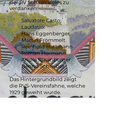
der RV Schaan vieles zu
verdanken:
Salvatore Casto;
Laudatio:
Hans Eggenberger
Martin Frommelt
Reinhold Hartmann
Roman Hermann
André Rheinberger
Benno Schreiber
Das Hintergrundbild zeigt
die RVS-Vereinsfahne, welche
1929 geweiht wurde.