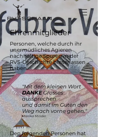
Ehrenmitglieder
Personen, welche durch ihr
unermüdliches Agieren
nachhaltige Spuren in der
RVS-Geschichte hinterlassen
haben.
"Mit dem kleinen Wort
DANKE
Grosses
aussprechen
und damit im Guten den
Weg nach vorne gehen."
Monika Minder
Den folgenden Personen hat