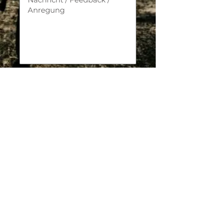
Ich bin mit den
Datenschutzbestimmungen
des RV Schaan
einverstanden.
Bestimmungen
Senden
RV Schaan
Postfach 658 | 9494 Schaan
Impressum
| Liechtenstein
Datenschutz