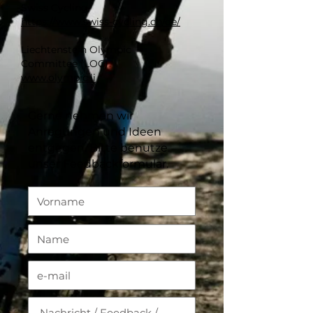
Swiss Cycling
https://www.swiss-cycling.ch/de/
Liechtenstein Olympic
Committee
(LOC)
www.olympic.li
Gerne nehmen wir
Anregungen und Ideen
entgegen. Bitte benutze
unser Feedbackformular.