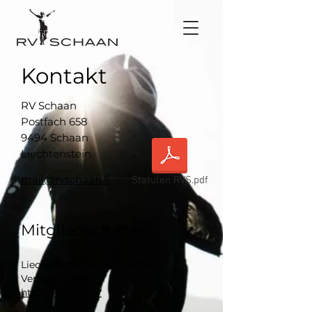
Kontakt
RV Schaan
Postfach 658
9494 Schaan
Liechtenstein
mail@rvschaan.li
Statuten RVS.pdf
Mitgliedschaften
Liechtensteinischer Radfahrer
Verband (LRV)
http://www.lrv.li/