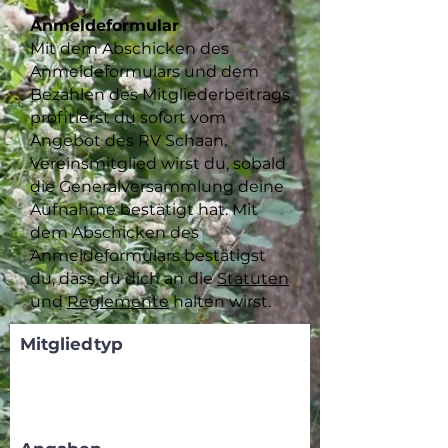
Anmeldeformular
Mit dem Abschicken des
Anmeldeformulars und dem
Bezahlen des Mitgliederbeitrags
profitierst du sofort vom
Angebot des RV Schaan.
Vereinsmitglied wirst du, sobald
die Generalversammlung deine
Aufnahme bestätigt hat. Mit
dem Abschicken des
Anmeldeformulars bestätigst
du, dass du dich an die
Statuten
und
Reglemente
halten wirst.
Mitgliedtyp