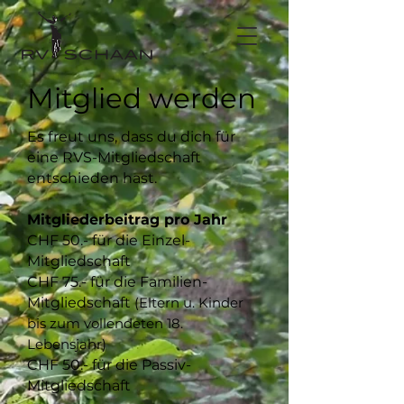
Mitglied werden
Es freut uns, dass du dich für
eine RVS-Mitgliedschaft
entschieden hast.
Mitgliederbeitrag pro Jahr
CHF 50.- für die Einzel-
Mitgliedschaft
CHF 75.- für die Familien-
Mitgliedschaft
(Eltern u. Kinder
bis zum vollendeten 18.
Lebensjahr)
CHF 50.- für die Passiv-
Mitgliedschaft