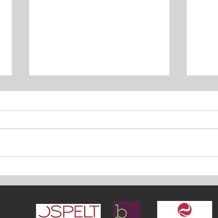
Flavi
Felix Sprenger verteidigt
doppelten Mountainbike-
Landesmeistertitel