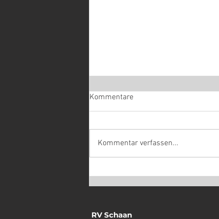
Kommentare
Kommentar verfassen...
Enduro: Alicke mit Defekt im
Lieblingsrennen
RV Schaan