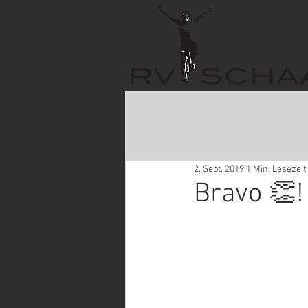
2. Sept. 2019
1 Min. Lesezeit
Bravo 👏!