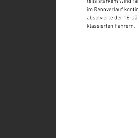
teils starkem Wind f
im Rennverlauf kontin
absolvierte der 16-Jä
klassierten Fahrern.