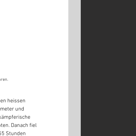
hren.
den heissen 
meter und 
 kämpferische 
ten. Danach fiel 
:55 Stunden 