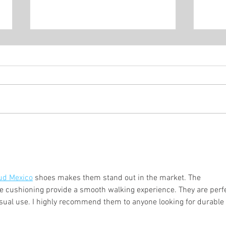
Flavi
Felix Sprenger verteidigt
doppelten Mountainbike-
Landesmeistertitel
ud Mexico
 shoes makes them stand out in the market. The 
e cushioning provide a smooth walking experience. They are perfe
casual use. I highly recommend them to anyone looking for durable 