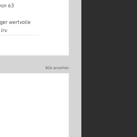
von 63 
er wertvolle 
 
lrv
Alle ansehen