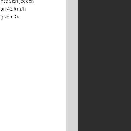
nte sich jedoch 
von 42 km/h 
ng von 34 