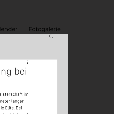
lender
Fotogalerie
ng bei
isterschaft im 
meter langer 
 Elite. Bei 