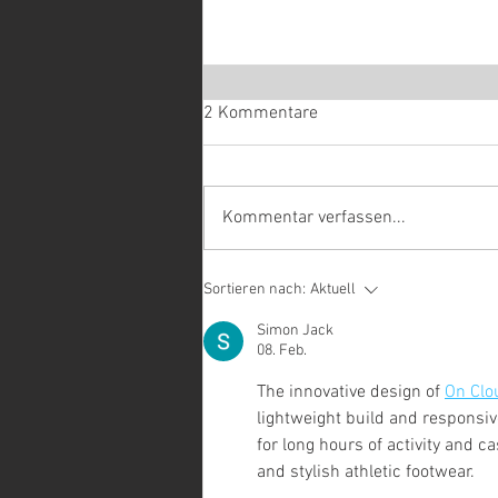
2 Kommentare
Kommentar verfassen...
Enduro: Alicke mit Defekt im
Sortieren nach:
Aktuell
Lieblingsrennen
Simon Jack
08. Feb.
The innovative design of 
On Clo
lightweight build and responsiv
for long hours of activity and 
and stylish athletic footwear.