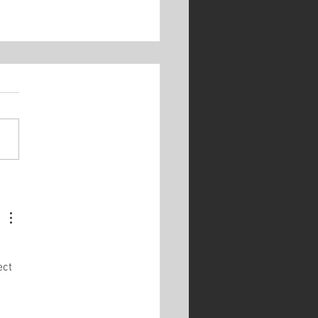
o Knaus ist zurück
ct 