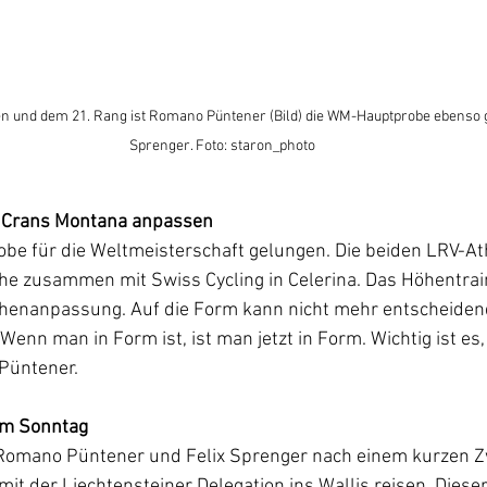
n und dem 21. Rang ist Romano Püntener (Bild) die WM-Hauptprobe ebenso g
Sprenger. Foto: staron_photo
n Crans Montana anpassen
obe für die Weltmeisterschaft gelungen. Die beiden LRV-At
e zusammen mit Swiss Cycling in Celerina. Das Höhentraini
henanpassung. Auf die Form kann nicht mehr entscheidend
n man in Form ist, ist man jetzt in Form. Wichtig ist es,
Püntener.
am Sonntag
omano Püntener und Felix Sprenger nach einem kurzen Z
t der Liechtensteiner Delegation ins Wallis reisen. Diese