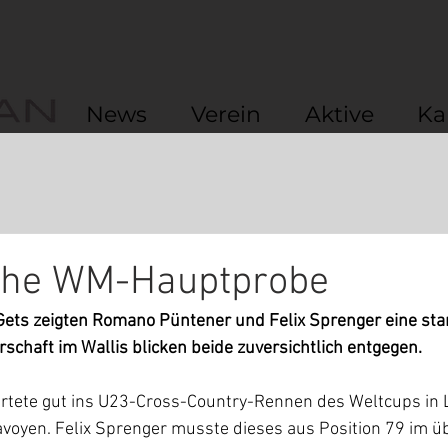
News
Verein
Aktive
Ka
iche WM-Hauptprobe
Gets zeigten Romano Püntener und Felix Sprenger eine star
chaft im Wallis blicken beide zuversichtlich entgegen.
tete gut ins U23-Cross-Country-Rennen des Weltcups in L
voyen. Felix Sprenger musste dieses aus Position 79 im ü