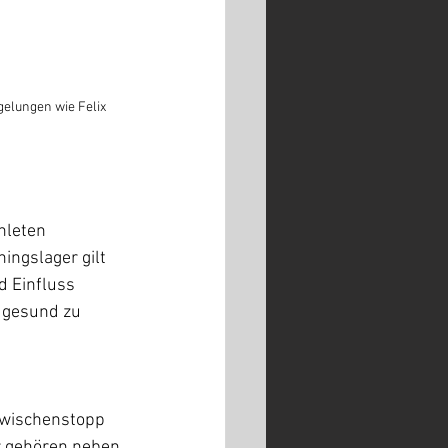
elungen wie Felix 
hleten 
ngslager gilt 
 Einfluss 
 gesund zu 
wischenstopp 
r gehören neben 