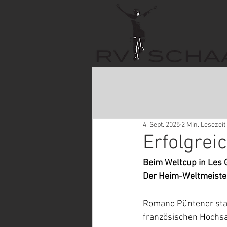
4. Sept. 2025
2 Min. Lesezeit
Erfolgre
Beim Weltcup in Les 
Der Heim-Weltmeisters
Romano Püntener star
französischen Hochsa