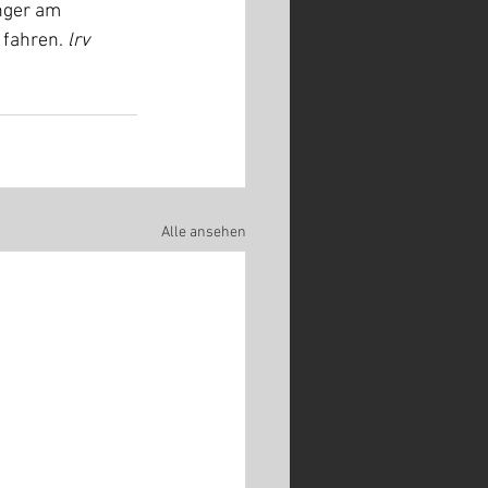
nger am 
fahren. 
lrv
Alle ansehen