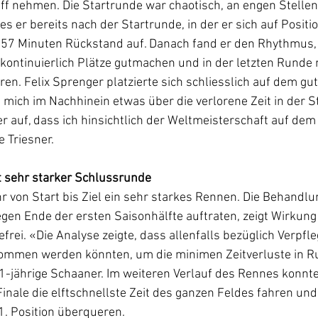
iff nehmen. Die Startrunde war chaotisch, an engen Stelle
 er bereits nach der Startrunde, in der er sich auf Positio
1:57 Minuten Rückstand auf. Danach fand er den Rhythmus, 
 kontinuierlich Plätze gutmachen und in der letzten Runde
ren. Felix Sprenger platzierte sich schliesslich auf dem gu
h mich im Nachhinein etwas über die verlorene Zeit in der S
r auf, dass ich hinsichtlich der Weltmeisterschaft auf dem
e Triesner.
 sehr starker Schlussrunde
von Start bis Ziel ein sehr starkes Rennen. Die Behandlu
gen Ende der ersten Saisonhälfte auftraten, zeigt Wirkun
frei. «Die Analyse zeigte, dass allenfalls bezüglich Verpfl
mmen werden könnten, um die minimen Zeitverluste in Ru
1-jährige Schaaner. Im weiteren Verlauf des Rennes konnte 
nale die elftschnellste Zeit des ganzen Feldes fahren und d
21. Position überqueren.