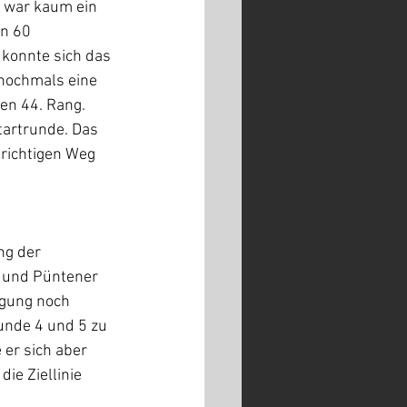
n war kaum ein 
n 60 
konnte sich das 
 nochmals eine 
ten 44. Rang. 
tartrunde. Das 
 richtigen Weg 
ng der 
g und Püntener 
egung noch 
nde 4 und 5 zu 
er sich aber 
ie Ziellinie 