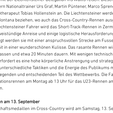
rn Nationaltrainer Urs Graf, Martin Püntener, Marco Spren
otherapeut Tobias Hollenstein an. Die Liechtensteiner werde
Montana beziehen, wo auch das Cross-Country-Rennen ausg
iechtensteiner Fahrer wird das Short-Track-Rennen in Zerma
weistündige Anreise und einige logistische Herausforderun
digt werden sie mit einer anspruchsvollen Strecke am Fusse
t in einer wunderschönen Kulisse. Das rasante Rennen wi
ssen und etwa 20 Minuten dauern. Mit wenigen technisch
fordert es eine hohe körperliche Anstrengung und strateg
unterschiedliche Taktiken und die Energie des Publikums 
egenden und entscheidenden Teil des Wettbewerbs. Die F
ikationsrennen am Montag ab 13 Uhr
für das U23-Rennen am
n.
n am 13. September
haftsmedaillen im Cross-Country wird am Samstag, 13. S