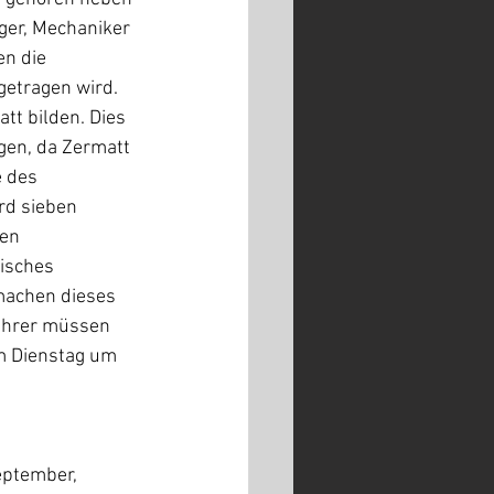
ger, Mechaniker 
n die 
etragen wird. 
tt bilden. Dies 
gen, da Zermatt 
 des 
rd sieben 
en 
isches 
machen dieses 
ahrer müssen 
 Dienstag um 
eptember, 