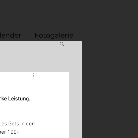
lender
Fotogalerie
ke Leistung. 
es Gets in den 
ber 100-