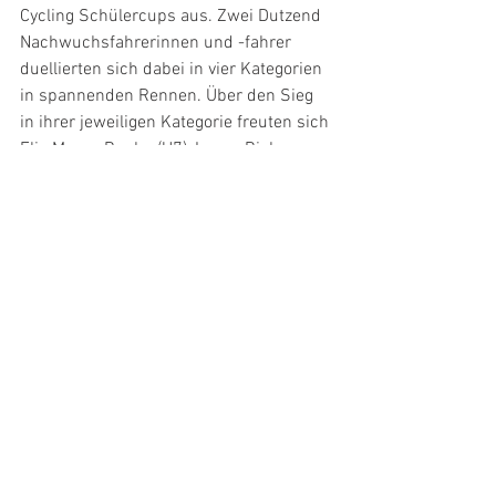
Cycling Schülercups aus. Zwei Dutzend 
Nachwuchsfahrerinnen und -fahrer 
duellierten sich dabei in vier Kategorien 
in spannenden Rennen. Über den Sieg 
in ihrer jeweiligen Kategorie freuten sich 
Elia Moser, Buchs (U7), Leano Bicker, 
Triesen (U9), Paul Meier, Schellenberg 
(U11), und Kilian Lengmüller, Trogen 
(U13).
Ranglisten
U7: 
1. Elia Moser, Buchs. 2. Ladina 
Moser, Buchs. 3. Ben Gantner, Schaan. – 
6 Klassierte.
U9: 
1. Leano Bicker, Triesen. 2. Nino 
Negele, Triesen. 3. Vincent Marxer, 
Schellenberg. – 8 Klassierte.
U11: 
1. Paul Meier, Schellenberg. 2. 
Selina Lippuner, Sevelen. 3. Lina Meier, 