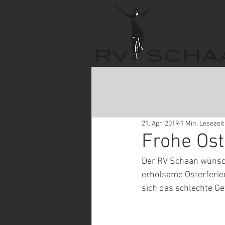
21. Apr. 2019
1 Min. Lesezeit
Frohe Ost
Der RV Schaan wünsch
erholsame Osterferie
sich das schlechte Ge