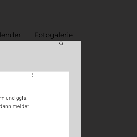
lender
Fotogalerie
n und ggfs. 
 dann meldet 