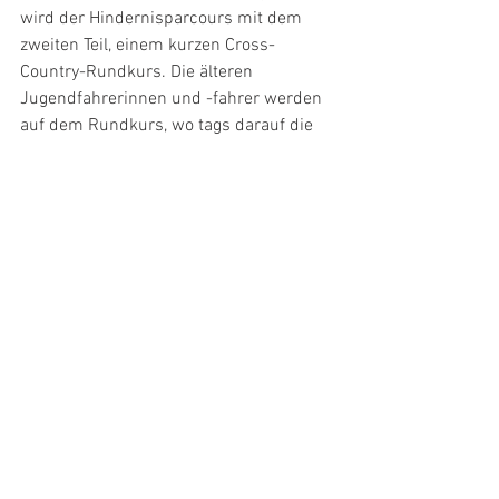
wird der Hindernisparcours mit dem 
zweiten Teil, einem kurzen Cross-
Country-Rundkurs. Die älteren 
Jugendfahrerinnen und -fahrer werden 
auf dem Rundkurs, wo tags darauf die 
Weltspitze die Junioren- und 
Eliterennen austrägt, ihr Können zeigen. 
Die Strecke wird selbstverständlich die 
bekannten Elemente wie Sprung beim 
Wasserreservoir und Abfahrt über die 
Dux-Wiese aufweisen.
Alle ansehen
Aktuelle Beiträge