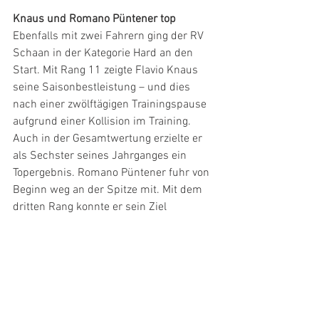
Knaus und Romano Püntener top
Ebenfalls mit zwei Fahrern ging der RV 
Schaan in der Kategorie Hard an den 
Start. Mit Rang 11 zeigte Flavio Knaus 
seine Saisonbestleistung – und dies 
nach einer zwölftägigen Trainingspause 
aufgrund einer Kollision im Training. 
Auch in der Gesamtwertung erzielte er 
als Sechster seines Jahrganges ein 
Topergebnis. Romano Püntener fuhr von 
Beginn weg an der Spitze mit. Mit dem 
dritten Rang konnte er sein Ziel 
erreichen. Als Dritter in der 
Gesamtwertung als Fahrer des jüngeren 
Jahrganges konnte er sein Saisonziel 
übertreffen.
Bei den Junioren hatte Loris Dal Farra 
zwar gute Beine, hatte jedoch mehrfach 