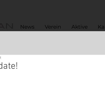
News
Verein
Aktive
Ka
t
date!