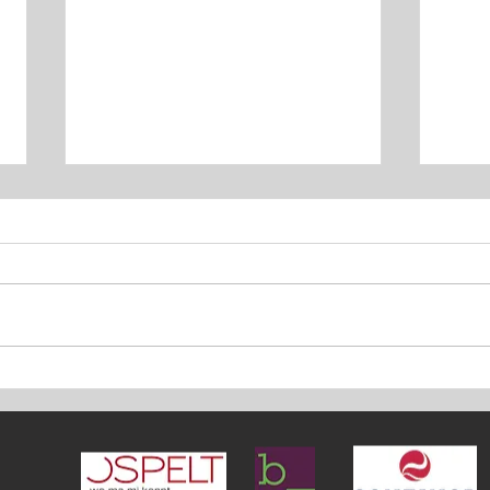
Flavi
Felix Sprenger verteidigt
doppelten Mountainbike-
Landesmeistertitel