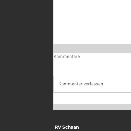
Kommentare
Kommentar verfassen...
Enduro: Alicke mit Defekt im
Lieblingsrennen
RV Schaan