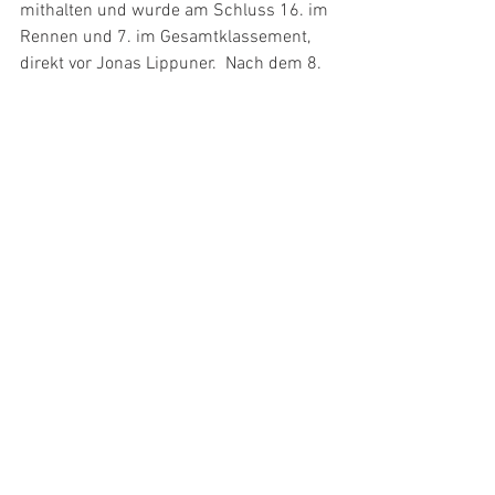
mithalten und wurde am Schluss 16. im 
Rennen und 7. im Gesamtklassement, 
direkt vor Jonas Lippuner.  Nach dem 8. 
Rang in Eschenbach fuhr U9-Athlet 
Vincent Marxer in Egg trotz 
hartnäckigem Husten auf Rang 12, was 
den 7. Rang im Gesamtklassement 
bedeutete. 
lrv
Alle ansehen
Aktuelle Beiträge