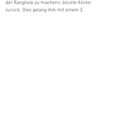
der Rangliste zu machen», blickte Alicke 
zurück. Dies gelang ihm mit einem 3. 
Rang auf der Stage und nur 1,85 
Sekunden hinter dem Stage-Sieger. 
Schliesslich belegte er nach 11 Stages 
den 12. Schlussrang. Ein toller Auftakt 
in die Saison. 
lrv
Alle ansehen
Aktuelle Beiträge