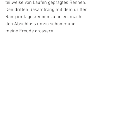
teilweise von Laufen geprägtes Rennen. 
Den dritten Gesamtrang mit dem dritten 
Rang im Tagesrennen zu holen, macht 
den Abschluss umso schöner und 
meine Freude grösser.»
Loris Dal Farra (3. von rechts) beendete seine 
Saison mit dem dritten Rang in der 
Gesamtwertung.