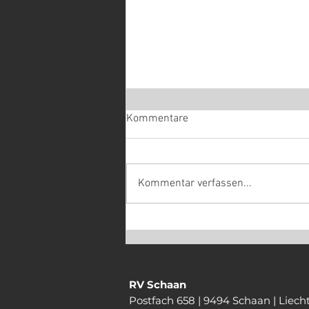
Kommentare
Kommentar verfassen...
Enduro: Alicke mit Defekt im
Lieblingsrennen
RV Schaan
Postfach 658 | 9494 Schaan | Liech