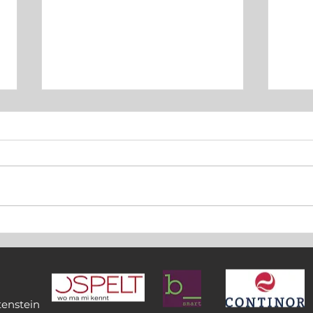
Flavi
Felix Sprenger verteidigt
doppelten Mountainbike-
Landesmeistertitel
tenstein