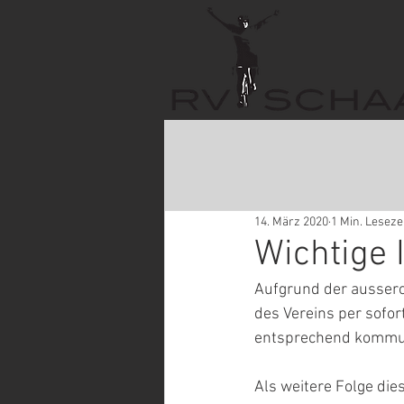
14. März 2020
1 Min. Leseze
Wichtige 
Aufgrund der aussero
des Vereins per sofort
entsprechend kommun
Als weitere Folge die