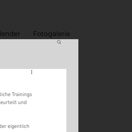
lender
Fotogalerie
iche Trainings 
eurteilt und 
er eigentlich 