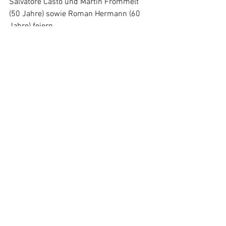
Salvatore Casto und Martin Frommelt 
(50 Jahre) sowie Roman Hermann (60 
Jahre) feiern.
2027 wird 100 Jahre RV Schaan gefeiert
Am 10. Februar 2027 wird der RV 
Schaan 100 Jahre alt. Geplant wird ein 
Jubiläumsanlass in kleinerem Rahmen. 
Eine Jubiläumsschrift, die derzeit von 
Martin Frommelt, André Rheinberger 
und Hans Eggenberger verfasst wird, 
soll sich der Erfolgsgeschichte widmen. 
Darüber hinaus soll im Jubiläumsjahr 
der Swiss Bike Cup organisiert und die 
Fortsetzung der Chasing Cancellara 
angestrebt werden. Ebenfalls wird 2027 
die Tour de Suisse im Land gastieren. 
(ak)