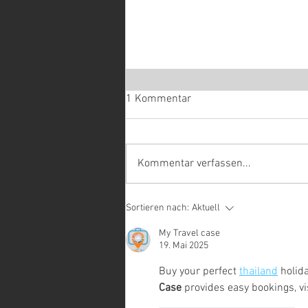
1 Kommentar
Kommentar verfassen...
Enduro: Alicke mit Defekt im
Sortieren nach:
Aktuell
Lieblingsrennen
My Travel case
19. Mai 2025
Buy your perfect 
thailand
 holid
Case
 provides easy bookings, vi