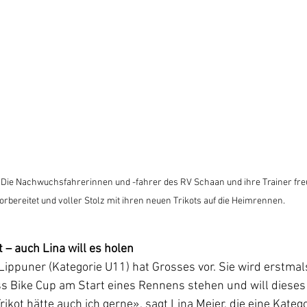
 Die Nachwuchsfahrerinnen und -fahrer des RV Schaan und ihre Trainer freu
orbereitet und voller Stolz mit ihren neuen Trikots auf die Heimrennen.
 – auch Lina will es holen
 Lippuner (Kategorie U11) hat Grosses vor. Sie wird erstmal
s Bike Cup am Start eines Rennens stehen und will dieses 
rikot hätte auch ich gerne», sagt Lina Meier, die eine Katego