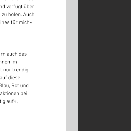
nd verfügt über 
 zu holen. Auch 
ines für mich», 
ern auch das 
ennen im 
 nur trendig, 
uf diese 
Blau, Rot und 
ktionen bei 
ig auf», 