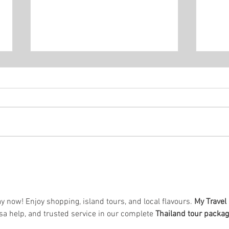
Flavi
Felix Sprenger verteidigt
doppelten Mountainbike-
Landesmeistertitel
ay now! Enjoy shopping, island tours, and local flavours. 
My Travel 
sa help, and trusted service in our complete 
Thailand tour packa