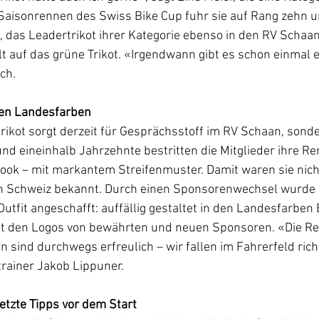
 Saisonrennen des Swiss Bike Cup fuhr sie auf Rang zehn u
 das Leadertrikot ihrer Kategorie ebenso in den RV Schaan
lt auf das grüne Trikot. «Irgendwann gibt es schon einmal e
ch.
en Landesfarben
rikot sorgt derzeit für Gesprächsstoff im RV Schaan, sond
und eineinhalb Jahrzehnte bestritten die Mitglieder ihre R
ok – mit markantem Streifenmuster. Damit waren sie nicht
n Schweiz bekannt. Durch einen Sponsorenwechsel wurde a
Outfit angeschafft: auffällig gestaltet in den Landesfarben 
t den Logos von bewährten und neuen Sponsoren. «Die Rea
 sind durchwegs erfreulich – wir fallen im Fahrerfeld richt
rainer Jakob Lippuner.
Letzte Tipps vor dem Start