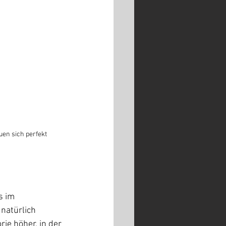
en sich perfekt 
s im 
natürlich 
rie höher, in der 