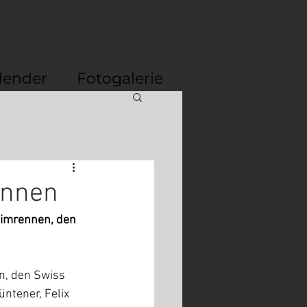
lender
Fotogalerie
ennen
eimrennen, den 
, den Swiss 
ntener, Felix 