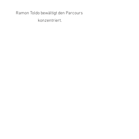
Ramon Toldo bewältigt den Parcours 
konzentriert.
Die U11 beim Start mit Pirmin Ospelt (Nummer 
9).