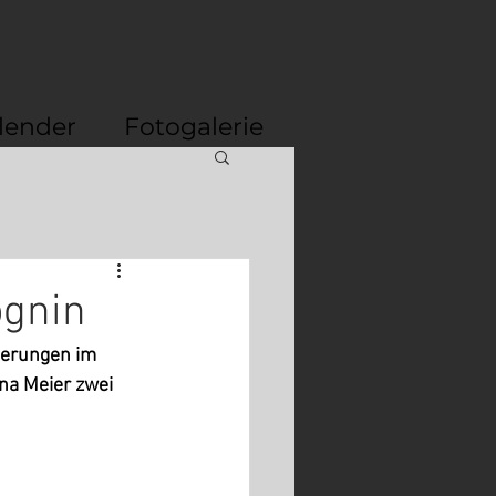
lender
Fotogalerie
ognin
ierungen im 
na Meier zwei 