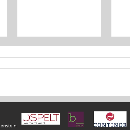
Flavi
Felix Sprenger verteidigt
doppelten Mountainbike-
Landesmeistertitel
tenstein