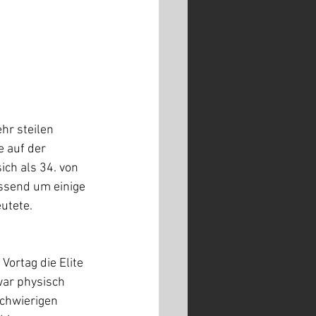
hr steilen 
 auf der 
ich als 34. von 
essend um einige 
utete.
ortag die Elite 
war physisch 
schwierigen 