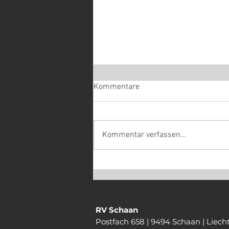
Kommentare
Kommentar verfassen...
Enduro: Alicke mit Defekt im
Lieblingsrennen
RV Schaan
Postfach 658 | 9494 Schaan | Liech